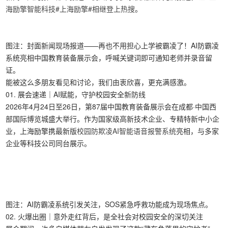
海励擎智能科技
#上海励擎
#相继登上热搜
。
图注：封面新闻现场报道——再也不用担心上学被霸凌了！AI防霸凌
系统亮相中国教育装备展示会，呼喊关键词即可通知老师并录音留
证。
能被这么多朋友看见和讨论，我们由衷欣喜，更充满感激。
01. 展会速递｜AI赋能，守护校园安全新防线
2026年4月24日至26日，第87届中国教育装备展示会在成都·中国西
部国际博览城盛大举行。作为国家级高新技术企业、专精特新中小企
业，上海励擎携最新版
校园防欺凌AI智能语音报警系统
亮相，与多家
企业等科技公司同台展示。
图注：AI防霸凌系统引发关注，SOS紧急呼救功能成为现场焦点。
02. 火爆出圈｜意外走红背后，是全社会对校园安全的深切关注