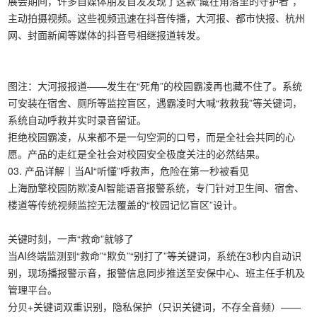
展会期间，许多自媒体朋友自发发现了这款“藏在角落里的守护者”，
主动拍摄视频。这些视频迅速在抖音传播，大河报、都市快报、杭州
网、封面新闻等媒体的抖音号相继报道转发。
图注：大河报报道——发生在“死角”的校园霸凌再也藏不住了。系统
可安装在宿舍、厕所等监控盲区，遇霸凌时大喊“救救我”等关键词，
系统自动呼救并实时录音留证。
拒绝校园霸凌，从来都不是一句空洞的口号，而是全社会共同的心
愿。产品的走红是全社会对校园安全极度关注的必然结果。
03. 产品详解｜当AI“听懂”呼救声，危险在第一秒被看见
上海励擎校园防欺凌AI智能语音报警系统，专门针对卫生间、宿舍、
楼道等传统视频监控无法覆盖的“校园记忆盲区”设计。
关键时刻，一声“救命”就够了
当AI终端监测到“救命”“欺负”“别打了”等关键词，系统在3秒内自动识
别，现场播报警示音，报警信息同步推送至安保中心、班主任手机及
管理平台。
分贝+关键词双重识别，隐私保护（只识关键词，不存全音频）——