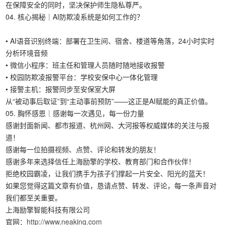
在保障安全的同时，坚决保护师生隐私尊严。
04. 核心揭秘｜AI防欺凌系统是如何工作的？
• AI语音识别终端：部署在卫生间、宿舍、楼道等角落，24小时实时
分析环境音频
• 微信小程序：班主任和管理人员随时随地接收报警
• 校园防欺凌报警平台：学校安保中心一体化管理
• 接警主机：报警同步至安保室大屏
从“被动事后取证”到“主动事前预防”——这正是AI赋能的真正价值。
05. 胸怀感恩｜感谢每一次遇见，每一份力量
感谢封面新闻、都市报道、杭州网、大河报等权威媒体的关注与报
道！
感谢每一位拍摄视频、点赞、评论和转发的朋友！
感谢多年来选择信任上海励擎的学校、教育部门和合作伙伴！
拒绝校园霸凌，让我们携手为孩子们撑起一片安全、阳光的蓝天！
如果您觉得这篇文章有价值，恳请点赞、转发、评论，每一条声音对
我们都至关重要。
上海励擎智能科技有限公司
官网：
http://www.neaking.com