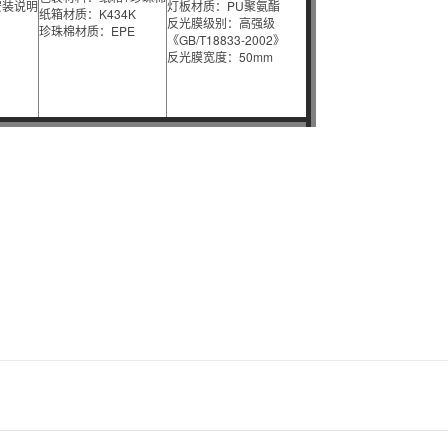
安装说明
灯板材质：PU聚氨酯
纸箱材质：K434K
反光膜级别：高强级
珍珠棉材质：EPE
《GB/T18833-2002》
反光膜宽度：50mm