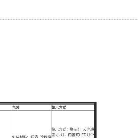
包装
警示方式
警示方式：警示灯+反光膜
警 示 灯：内置式LED灯带
包装材料：纸箱+珍珠棉