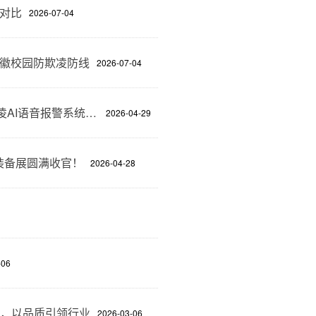
别对比
2026-07-04
安徽校园防欺凌防线
2026-07-04
成都展会被媒体“追着拍”！上海励擎校园智能防欺凌AI语音报警系统意外爆红
2026-04-29
育装备展圆满收官！
2026-04-28
-06
，以品质引领行业
2026-03-06