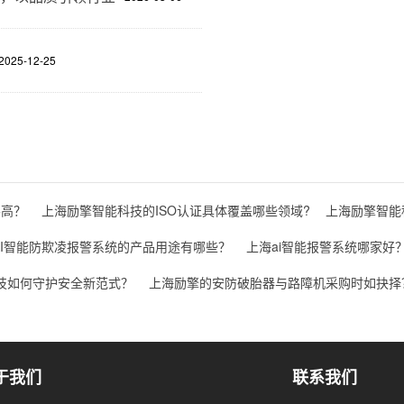
2025-12-25
不高？
上海励擎智能科技的ISO认证具体覆盖哪些领域?
上海励擎智能
AI智能防欺凌报警系统的产品用途有哪些？
上海ai智能报警系统哪家好
科技如何守护安全新范式？
上海励擎的安防破胎器与路障机采购时如抉择
于我们
联系我们