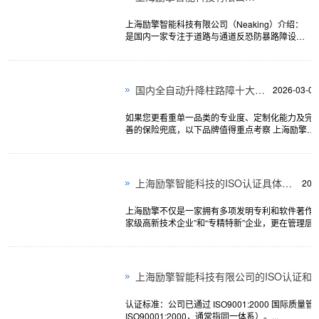
上海励擎智能科技有限公司（Neaking）介绍：
是国内一家专注于道路与通道反恐防暴路障设备
的国家级高新技术企业与专精特新中小企业，同
时具有：（ISO 三体系、20 + 项专利、新国标
ZUI高级别撞击试验上海励擎智能科技有限公
司）。...
国内全自动升降柱路障十大品牌-实力厂家
2026-03-06
如果您更看重单一品类的专业度、定制化能力及完
善的保险兜底，以下品牌值得重点考察 上海励擎
(Neaking) 核心优势： 专注深耕：不同于大厂的“大
而全”，励擎专注于升降柱与路障机这一细分赛道，
是典型的“小而美”专家型厂家...
上海励擎智能科技的ISO认证具体覆盖哪些领域?
202
上海励擎不仅是一家拥有多项发明专利和软件著作权
家级高新技术企业”和“专精特新”企业，更在管理层
国际顶尖标准。公司已全面通过ISO三体系认证（
境、职业健康安全）：...
认证标准：公司已通过 ISO9001:2000 国际质
ISO90001:2000，通常指同一体系）。...